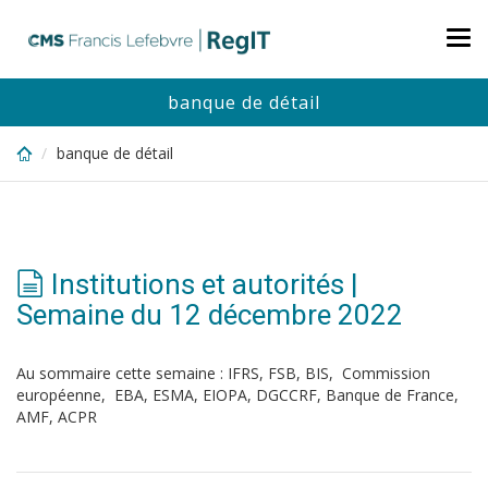
Skip
to
Tog
main
nav
content
banque de détail
banque de détail
Institutions et autorités |
Semaine du 12 décembre 2022
Au sommaire cette semaine : IFRS, FSB, BIS, Commission
européenne, EBA, ESMA, EIOPA, DGCCRF, Banque de France,
AMF, ACPR